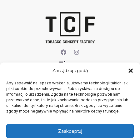
Firma
Zarządzaj zgodą
O nas
Aby zapewnić najlepsze wrażenia, używamy technologii takich jak
Kontakt
pliki cookie do przechowywania i/lub uzyskiwania dostępu do
Rejestracja firmy
informacji o urządzeniu. Zgoda na te technologie pozwoli nam
Konto
przetwarzać dane, takie jak zachowanie podczas przeglądania lub
Polityka prywatności
unikalne identyfikatory na tej stronie. Brak zgody lub wycofanie
zgody może negatywnie wpłynąć na niektóre cechy i funkcje.
Regulamin
Zaakceptuj