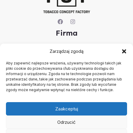
Firma
O nas
Zarządzaj zgodą
Kontakt
Rejestracja firmy
Aby zapewnić najlepsze wrażenia, używamy technologii takich jak
Konto
pliki cookie do przechowywania i/lub uzyskiwania dostępu do
Polityka prywatności
informacji o urządzeniu. Zgoda na te technologie pozwoli nam
Regulamin
przetwarzać dane, takie jak zachowanie podczas przeglądania lub
unikalne identyfikatory na tej stronie. Brak zgody lub wycofanie
zgody może negatywnie wpłynąć na niektóre cechy i funkcje.
Zaakceptuj
Odrzucić
Copyright © 2026 B2B - Panel Hurtowy - TCF - Tobacco
Concept Factory