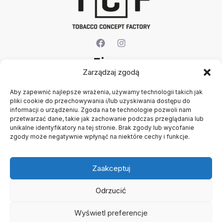
Firma
Zarządzaj zgodą
O nas
Aby zapewnić najlepsze wrażenia, używamy technologii takich jak
Kontakt
pliki cookie do przechowywania i/lub uzyskiwania dostępu do
Rejestracja firmy
informacji o urządzeniu. Zgoda na te technologie pozwoli nam
Konto
przetwarzać dane, takie jak zachowanie podczas przeglądania lub
Polityka prywatności
unikalne identyfikatory na tej stronie. Brak zgody lub wycofanie
zgody może negatywnie wpłynąć na niektóre cechy i funkcje.
Regulamin
Zaakceptuj
Odrzucić
Wyświetl preferencje
Copyright © 2026 B2B - Panel Hurtowy - TCF - Tobacco