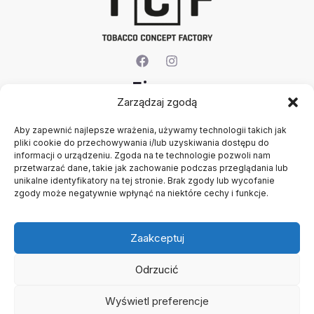
Firma
Zarządzaj zgodą
O nas
Aby zapewnić najlepsze wrażenia, używamy technologii takich jak
Kontakt
pliki cookie do przechowywania i/lub uzyskiwania dostępu do
Rejestracja firmy
informacji o urządzeniu. Zgoda na te technologie pozwoli nam
Konto
przetwarzać dane, takie jak zachowanie podczas przeglądania lub
Polityka prywatności
unikalne identyfikatory na tej stronie. Brak zgody lub wycofanie
zgody może negatywnie wpłynąć na niektóre cechy i funkcje.
Regulamin
Zaakceptuj
Odrzucić
Wyświetl preferencje
Copyright © 2026 B2B - Panel Hurtowy - TCF - Tobacco