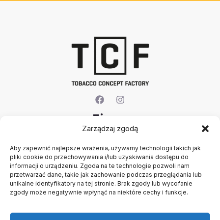
Firma
Zarządzaj zgodą
O nas
Aby zapewnić najlepsze wrażenia, używamy technologii takich jak
Kontakt
pliki cookie do przechowywania i/lub uzyskiwania dostępu do
Rejestracja firmy
informacji o urządzeniu. Zgoda na te technologie pozwoli nam
Konto
przetwarzać dane, takie jak zachowanie podczas przeglądania lub
Polityka prywatności
unikalne identyfikatory na tej stronie. Brak zgody lub wycofanie
zgody może negatywnie wpłynąć na niektóre cechy i funkcje.
Regulamin