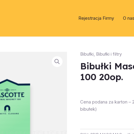
Rejestracja Firmy
O na
Bibułki
,
Bibułki i filtry
Bibułki Mas
100 20op.
Cena podana za karton –
bibułek)