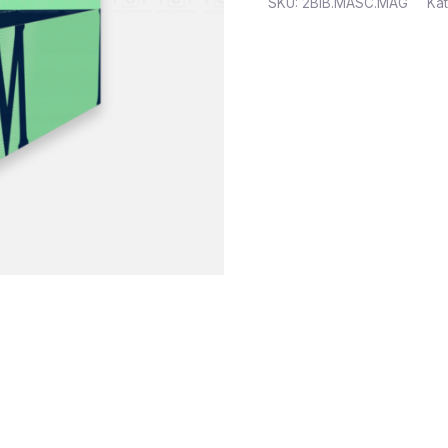
SKU:
2BIB.MASC.MAG
Kat