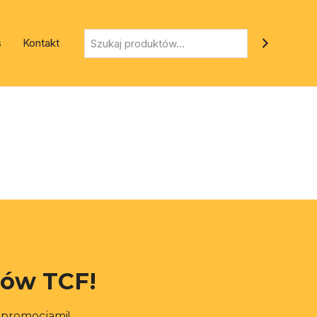
Szukaj
s
Kontakt
rów TCF!
i promocjami!