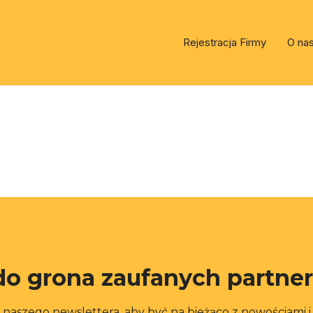
Rejestracja Firmy
O na
do grona zaufanych partne
o naszego newslettera, aby być na bieżąco z nowościami 