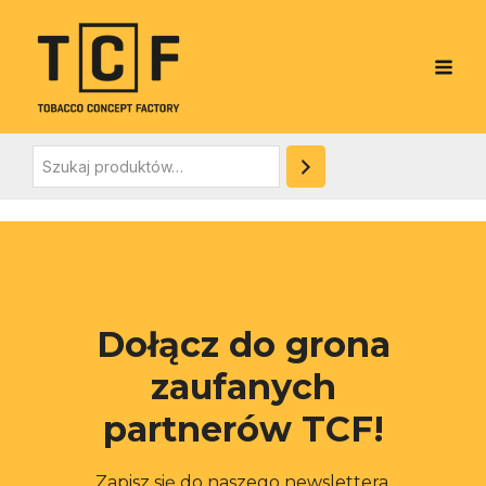
Skip
Szukaj
Main
to
Men
content
e
Dołącz do grona
zaufanych
partnerów TCF!
e
Zapisz się do naszego newslettera,