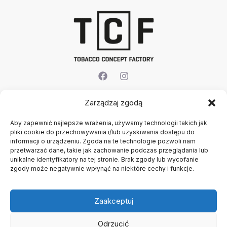
Firma
Zarządzaj zgodą
O nas
Aby zapewnić najlepsze wrażenia, używamy technologii takich jak
Kontakt
pliki cookie do przechowywania i/lub uzyskiwania dostępu do
Rejestracja firmy
informacji o urządzeniu. Zgoda na te technologie pozwoli nam
Konto
przetwarzać dane, takie jak zachowanie podczas przeglądania lub
Polityka prywatności
unikalne identyfikatory na tej stronie. Brak zgody lub wycofanie
zgody może negatywnie wpłynąć na niektóre cechy i funkcje.
Regulamin
Zaakceptuj
Odrzucić