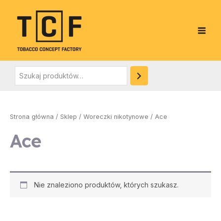
Skip
Szukaj
S
Main
to
z
Men
content
u
k
a
j
e
:
Strona główna
/
Sklep
/
Woreczki nikotynowe
/ Ace
Ace
Nie znaleziono produktów, których szukasz.
e