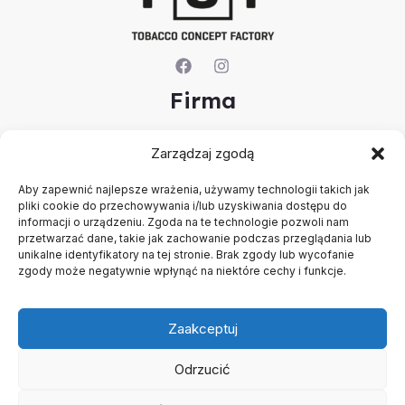
Firma
O nas
Zarządzaj zgodą
Kontakt
Rejestracja firmy
Aby zapewnić najlepsze wrażenia, używamy technologii takich jak
Konto
pliki cookie do przechowywania i/lub uzyskiwania dostępu do
Polityka prywatności
informacji o urządzeniu. Zgoda na te technologie pozwoli nam
przetwarzać dane, takie jak zachowanie podczas przeglądania lub
Regulamin
unikalne identyfikatory na tej stronie. Brak zgody lub wycofanie
zgody może negatywnie wpłynąć na niektóre cechy i funkcje.
Zaakceptuj
Odrzucić
Copyright © 2026 B2B - Panel Hurtowy - TCF - Tobacco
Concept Factory